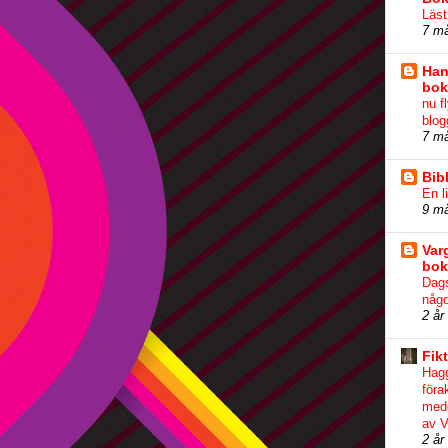
Läst
7 m
Han
bok
nu fl
blog
7 m
Bib
En l
9 m
Var
bok
Dags
någo
2 år
Fikt
Hag
föra
mede
av V
2 år