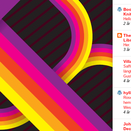
Boo
Kni
Hell
2 år
The
Lib
Her.
3 år
Vill
Saff
läng
Gus
4 år
hyl
Ros
heml
Wes
4 år
Joh
Dec