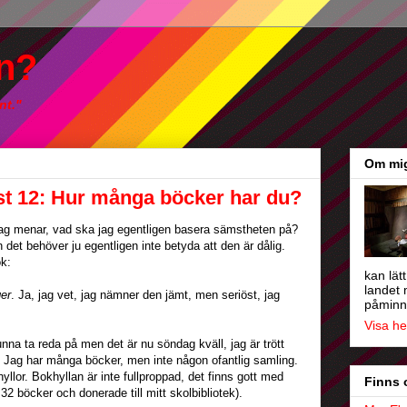
n?
nt."
Om mi
st 12: Hur många böcker har du?
 jag menar, vad ska jag egentligen basera sämstheten på?
n det behöver ju egentligen inte betyda att den är dålig.
ok:
kan lät
landet 
er
. Ja, jag vet, jag nämner den jämt, men seriöst, jag
påminne
Visa he
nna ta reda på men det är nu söndag kväll, jag är trött
. Jag har många böcker, men inte någon ofantlig samling.
lor. Bokhyllan är inte fullproppad, det finns gott med
Finns 
32 böcker och donerade till mitt skolbibliotek).