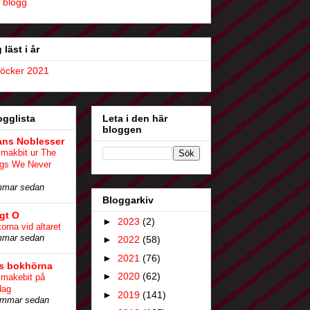
 blogg
 läst i år
böcker 2021
ogglista
Leta i den här
bloggen
ans Noblesser
makbit ur The
ngs We Never
mmar sedan
Bloggarkiv
igt O
►
2023
(2)
korna vid altaret
mmar sedan
►
2022
(58)
►
2021
(76)
s bokhörna
►
2020
(62)
makebit på
dag
►
2019
(141)
immar sedan