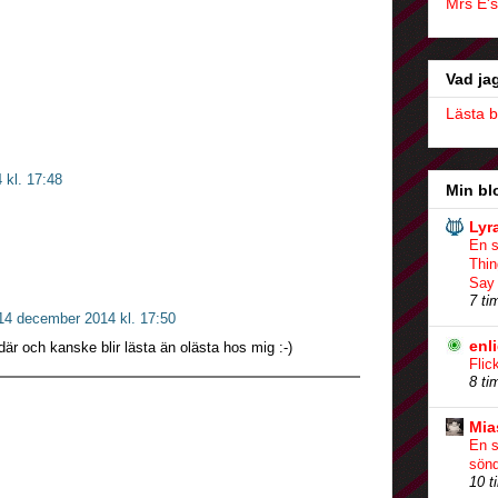
Mrs E's
Vad jag
Lästa 
 kl. 17:48
Min bl
Lyr
En s
Thi
Say
7 ti
14 december 2014 kl. 17:50
enl
där och kanske blir lästa än olästa hos mig :-)
Flic
8 ti
Mia
En s
sön
10 t