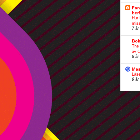
Fan
ber
Hur 
miss
7 år
Bok
The
av C
8 år
Mas
Läse
9 år