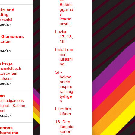
Bokblo
ggarna
ks and
s
tting
litterat
o world!
urpri...
 sedan
Lucka
 Glamorous
17, 18,
rarian
19
Enkät om
 sedan
min
julläsni
a Freja
ng
ransdoft och
SF-
tan av Siri
bokha
tafsson
ndeln
 sedan
inspire
rar mig
lan
tydlige
enträdgårdens
n
ighet - Katrine
Litterära
sel
kläder
 sedan
16: Den
längsta
annas
serien
karhörna