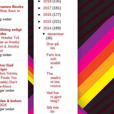
►
2018
(135)
namon Books
►
2017
(181)
Now, Back to
►
2016
(177)
g sedan
►
2015
(221)
▼
2014
(189)
föring enligt
ika
▼
december
 Hotellet Två
(36)
rar av Annika
Drar på
rt & Jessika
bio
rt
Fem bra
g sedan
och
snabb
hor Gail
a
riger
More Yummy
The
seafro
 Foods You
nt tea
bably) Don’t
rooms
w About
gar sedan
Vad har
ni gjort
lan & boken
idag?
 2026
Stå inte
gar sedan
för