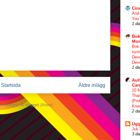
Cin
And 
You
1 da
Bok
Mon
Bok:
syst
Deve
Deve
1 da
Aut
Car
Startsida
Äldre inlägg
10 
Thai
(Pro
mentarer till inlägget (Atom)
Kno
2 da
Ugg
Juli
3 da