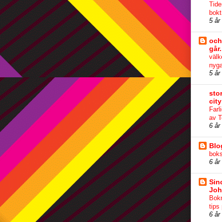
Tide
bokt
5 år
och
går.
välk
nyga
5 år
sto
city
Farl
av 
6 år
Bl
boks
6 år
Sin
Joh
Bok
tips
6 år