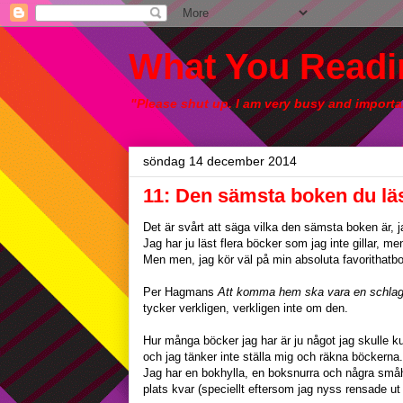
What You Readi
"Please shut up. I am very busy and importa
söndag 14 december 2014
11: Den sämsta boken du lä
Det är svårt att säga vilka den sämsta boken är,
Jag har ju läst flera böcker som jag inte gillar, me
Men men, jag kör väl på min absoluta favorithatb
Per Hagmans
Att komma hem ska vara en schlag
tycker verkligen, verkligen inte om den.
Hur många böcker jag har är ju något jag skulle ku
och jag tänker inte ställa mig och räkna böckerna
Jag har en bokhylla, en boksnurra och några småhyl
plats kvar (speciellt eftersom jag nyss rensade ut 