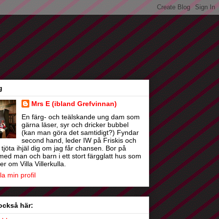
g
Mrs E (ibland Grefvinnan)
En färg- och teälskande ung dam som
gärna läser, syr och dricker bubbel
(kan man göra det samtidigt?) Fyndar
second hand, leder IW på Friskis och
t tjöta ihjäl dig om jag får chansen. Bor på
med man och barn i ett stort färgglatt hus som
r om Villa Villerkulla.
la min profil
också här: