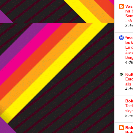
Väs
ns 
Som
- så
3 da
*ma
bok
En d
åter
Berg
4 da
Kul
Euro
alls
4 da
Bok
Tord
sky
5 m
Bok
Bok