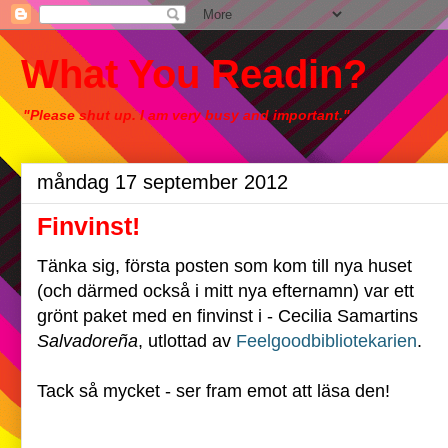
What You Readin?
"Please shut up. I am very busy and important."
måndag 17 september 2012
Finvinst!
Tänka sig, första posten som kom till nya huset
(och därmed också i mitt nya efternamn) var ett
grönt paket med en finvinst i - Cecilia Samartins
Salvadoreña
, utlottad av
Feelgoodbibliotekarien
.
Tack så mycket - ser fram emot att läsa den!